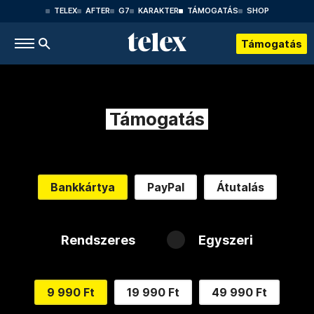
TELEX
AFTER
G7
KARAKTER
TÁMOGATÁS
SHOP
Támogatás
Támogatás
Bankkártya
PayPal
Átutalás
Rendszeres
Egyszeri
9 990 Ft
19 990 Ft
49 990 Ft