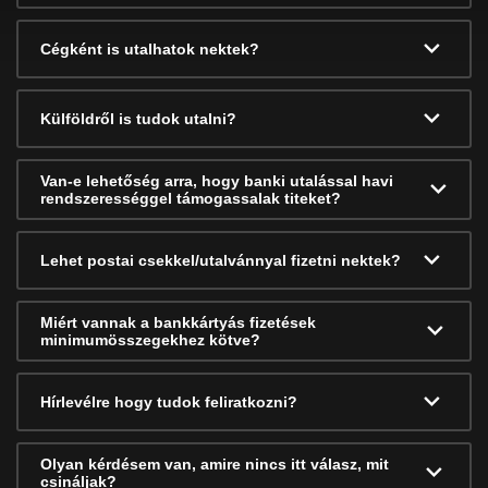
Cégként is utalhatok nektek?
Külföldről is tudok utalni?
Van-e lehetőség arra, hogy banki utalással havi
rendszerességgel támogassalak titeket?
Lehet postai csekkel/utalvánnyal fizetni nektek?
Miért vannak a bankkártyás fizetések
minimumösszegekhez kötve?
Hírlevélre hogy tudok feliratkozni?
Olyan kérdésem van, amire nincs itt válasz, mit
csináljak?