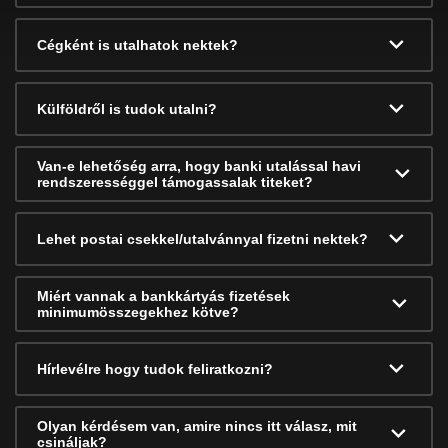
Cégként is utalhatok nektek?
Külföldről is tudok utalni?
Van-e lehetőség arra, hogy banki utalással havi
rendszerességgel támogassalak titeket?
Lehet postai csekkel/utalvánnyal fizetni nektek?
Miért vannak a bankkártyás fizetések
minimumösszegekhez kötve?
Hírlevélre hogy tudok feliratkozni?
Olyan kérdésem van, amire nincs itt válasz, mit
csináljak?