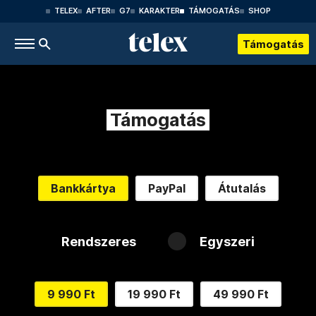
TELEX
AFTER
G7
KARAKTER
TÁMOGATÁS
SHOP
Támogatás
Támogatás
Bankkártya
PayPal
Átutalás
Rendszeres
Egyszeri
9 990 Ft
19 990 Ft
49 990 Ft