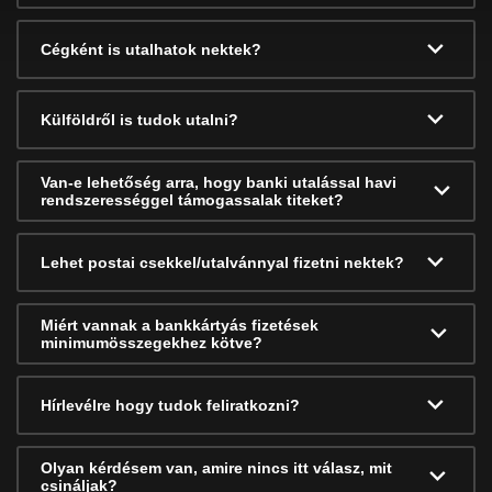
Cégként is utalhatok nektek?
Külföldről is tudok utalni?
Van-e lehetőség arra, hogy banki utalással havi
rendszerességgel támogassalak titeket?
Lehet postai csekkel/utalvánnyal fizetni nektek?
Miért vannak a bankkártyás fizetések
minimumösszegekhez kötve?
Hírlevélre hogy tudok feliratkozni?
Olyan kérdésem van, amire nincs itt válasz, mit
csináljak?