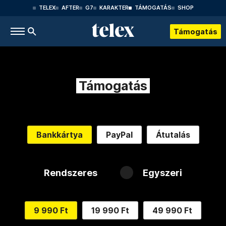
TELEX
AFTER
G7
KARAKTER
TÁMOGATÁS
SHOP
Támogatás
Támogatás
Bankkártya
PayPal
Átutalás
Rendszeres
Egyszeri
9 990 Ft
19 990 Ft
49 990 Ft