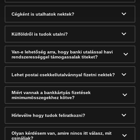
Cégként is utalhatok nektek?
Külföldről is tudok utalni?
Van-e lehetőség arra, hogy banki utalással havi
rendszerességgel támogassalak titeket?
Lehet postai csekkel/utalvánnyal fizetni nektek?
Miért vannak a bankkártyás fizetések
minimumösszegekhez kötve?
Hírlevélre hogy tudok feliratkozni?
Olyan kérdésem van, amire nincs itt válasz, mit
csináljak?