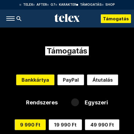
TELEX
AFTER
G7
KARAKTER
TÁMOGATÁS
SHOP
Támogatás
Támogatás
Bankkártya
PayPal
Átutalás
Rendszeres
Egyszeri
9 990 Ft
19 990 Ft
49 990 Ft