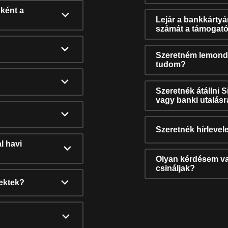
ként a
Lejár a bankkárty
számát a támogató
Szeretném lemonda
tudom?
Szeretnék átállni 
vagy banki utalás
Szeretnék hírlevele
l havi
Olyan kérdésem van
csináljak?
nektek?