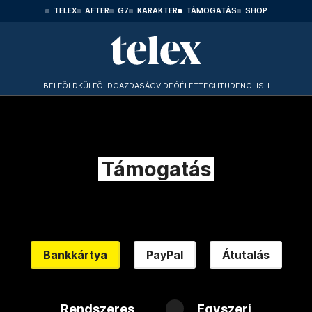
TELEX
AFTER
G7
KARAKTER
TÁMOGATÁS
SHOP
BELFÖLD
KÜLFÖLD
GAZDASÁG
VIDEÓ
ÉLET
TECHTUD
ENGLISH
Támogatás
Bankkártya
PayPal
Átutalás
Rendszeres
Egyszeri