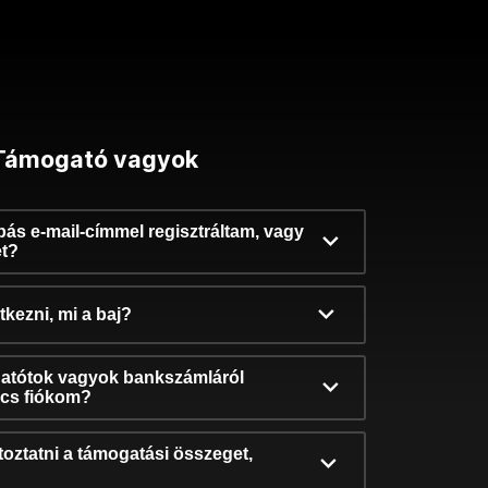
Támogató vagyok
ibás e-mail-címmel regisztráltam, vagy
et?
kezni, mi a baj?
atótok vagyok bankszámláról
incs fiókom?
oztatni a támogatási összeget,