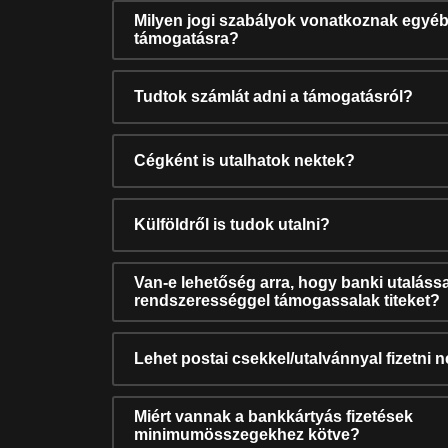
Milyen jogi szabályok vonatkoznak egyéb
támogatásra?
Tudtok számlát adni a támogatásról?
Cégként is utalhatok nektek?
Külföldről is tudok utalni?
Van-e lehetőség arra, hogy banki utalássa
rendszerességgel támogassalak titeket?
Lehet postai csekkel/utalvánnyal fizetni 
Miért vannak a bankkártyás fizetések
minimumösszegekhez kötve?