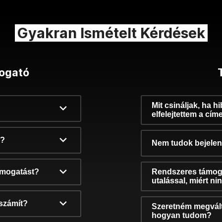
Gyakran Ismételt Kérdések
ogató
Mit csináljak, ha h
elfelejtettem a cím
k?
Nem tudok bejelent
támogatást?
Rendszeres támog
utalással, miért n
számít?
Szeretném megvált
hogyan tudom?