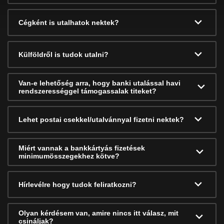
Cégként is utalhatok nektek?
Külföldről is tudok utalni?
Van-e lehetőség arra, hogy banki utalással havi
rendszerességgel támogassalak titeket?
Lehet postai csekkel/utalvánnyal fizetni nektek?
Miért vannak a bankkártyás fizetések
minimumösszegekhez kötve?
Hírlevélre hogy tudok feliratkozni?
Olyan kérdésem van, amire nincs itt válasz, mit
csináljak?