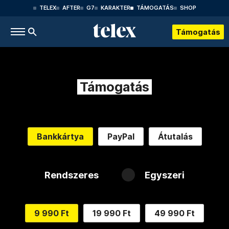
TELEX
AFTER
G7
KARAKTER
TÁMOGATÁS
SHOP
Támogatás
Támogatás
Bankkártya
PayPal
Átutalás
Rendszeres
Egyszeri
9 990 Ft
19 990 Ft
49 990 Ft