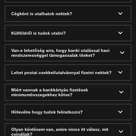
Cégként is utalhatok nektek?
Külföldről is tudok utalni?
Van-e lehetőség arra, hogy banki utalással havi
rendszerességgel támogassalak titeket?
Lehet postai csekkel/utalvánnyal fizetni nektek?
Miért vannak a bankkártyás fizetések
minimumösszegekhez kötve?
Hírlevélre hogy tudok feliratkozni?
Olyan kérdésem van, amire nincs itt válasz, mit
csináljak?