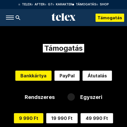
TELEX
AFTER
G7
KARAKTER
TÁMOGATÁS
SHOP
Támogatás
Támogatás
Bankkártya
PayPal
Átutalás
Rendszeres
Egyszeri
9 990 Ft
19 990 Ft
49 990 Ft