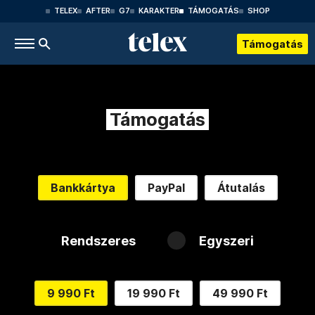
TELEX
AFTER
G7
KARAKTER
TÁMOGATÁS
SHOP
Támogatás
Támogatás
Bankkártya
PayPal
Átutalás
Rendszeres
Egyszeri
9 990 Ft
19 990 Ft
49 990 Ft