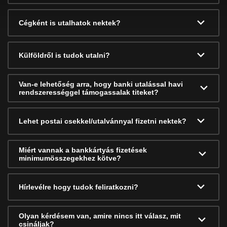
Cégként is utalhatok nektek?
Külföldről is tudok utalni?
Van-e lehetőség arra, hogy banki utalással havi
rendszerességgel támogassalak titeket?
Lehet postai csekkel/utalvánnyal fizetni nektek?
Miért vannak a bankkártyás fizetések
minimumösszegekhez kötve?
Hírlevélre hogy tudok feliratkozni?
Olyan kérdésem van, amire nincs itt válasz, mit
csináljak?