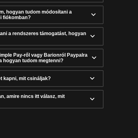
ám, hogyan tudom módosítani a
i fiókomban?
ni a rendszeres támogatást, hogyan
Simple Pay-ről vagy Barionról Paypalra
ra hogyan tudom megtenni?
t kapni, mit csináljak?
, amire nincs itt válasz, mit