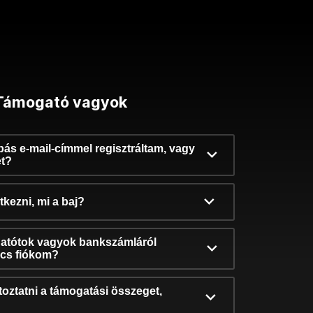
Támogató vagyok
ibás e-mail-címmel regisztráltam, vagy
et?
kezni, mi a baj?
atótok vagyok bankszámláról
incs fiókom?
oztatni a támogatási összeget,