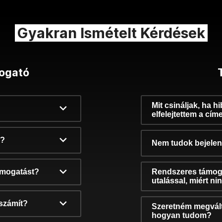
Gyakran Ismételt Kérdések
ogató
Mit csináljak, ha h
elfelejtettem a cím
k?
Nem tudok bejelent
támogatást?
Rendszeres támog
utalással, miért n
számít?
Szeretném megvált
hogyan tudom?