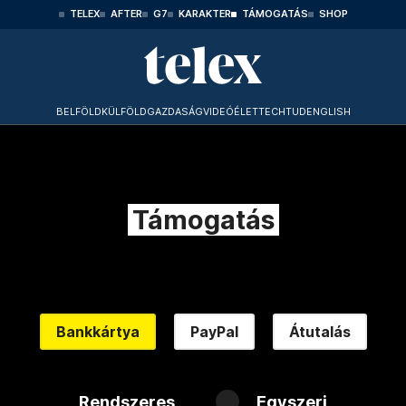
TELEX
AFTER
G7
KARAKTER
TÁMOGATÁS
SHOP
BELFÖLD
KÜLFÖLD
GAZDASÁG
VIDEÓ
ÉLET
TECHTUD
ENGLISH
Támogatás
Bankkártya
PayPal
Átutalás
Rendszeres
Egyszeri