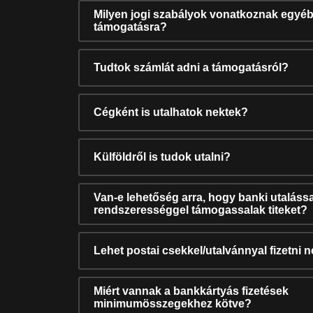
Milyen jogi szabályok vonatkoznak egyéb
támogatásra?
Tudtok számlát adni a támogatásról?
Cégként is utalhatok nektek?
Külföldről is tudok utalni?
Van-e lehetőség arra, hogy banki utalássa
rendszerességgel támogassalak titeket?
Lehet postai csekkel/utalvánnyal fizetni 
Miért vannak a bankkártyás fizetések
minimumösszegekhez kötve?