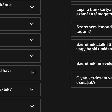
ként a
Lejár a bankkárty
számát a támogató
Szeretném lemonda
tudom?
Szeretnék átállni 
vagy banki utalás
Szeretnék hírlevele
l havi
Olyan kérdésem van
csináljak?
nektek?