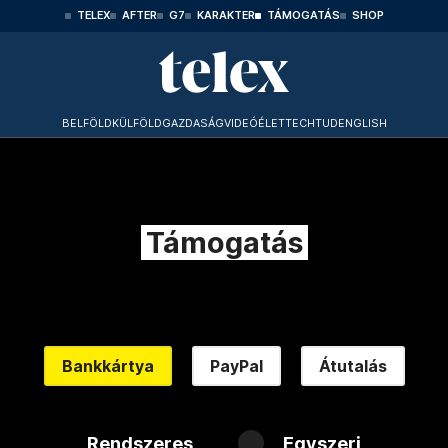
TELEX
AFTER
G7
KARAKTER
TÁMOGATÁS
SHOP
BELFÖLD
KÜLFÖLD
GAZDASÁG
VIDEÓ
ÉLET
TECHTUD
ENGLISH
Támogatás
Bankkártya
PayPal
Átutalás
Rendszeres
Egyszeri