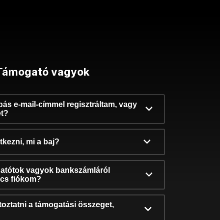
Támogató vagyok
ibás e-mail-címmel regisztráltam, vagy
et?
kezni, mi a baj?
atótok vagyok bankszámláról
incs fiókom?
oztatni a támogatási összeget,