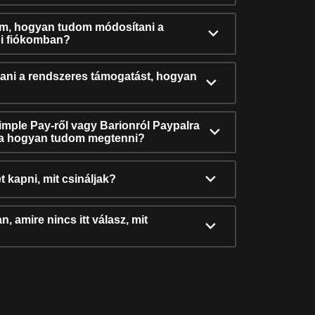
ám, hogyan tudom módosítani a
i fiókomban?
ni a rendszeres támogatást, hogyan
Simple Pay-ről vagy Barionról Paypalra
ra hogyan tudom megtenni?
t kapni, mit csináljak?
, amire nincs itt válasz, mit