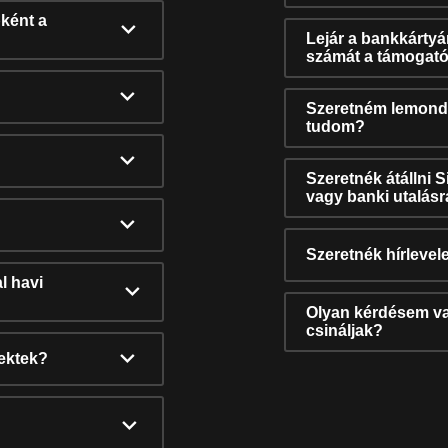
ként a
Lejár a bankkárty
számát a támogató
Szeretném lemonda
tudom?
Szeretnék átállni 
vagy banki utalás
Szeretnék hírlevele
l havi
Olyan kérdésem van
csináljak?
nektek?