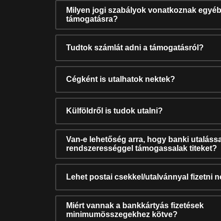
Milyen jogi szabályok vonatkoznak egyéb
támogatásra?
Tudtok számlát adni a támogatásról?
Cégként is utalhatok nektek?
Külföldről is tudok utalni?
Van-e lehetőség arra, hogy banki utalássa
rendszerességgel támogassalak titeket?
Lehet postai csekkel/utalvánnyal fizetni 
Miért vannak a bankkártyás fizetések
minimumösszegekhez kötve?