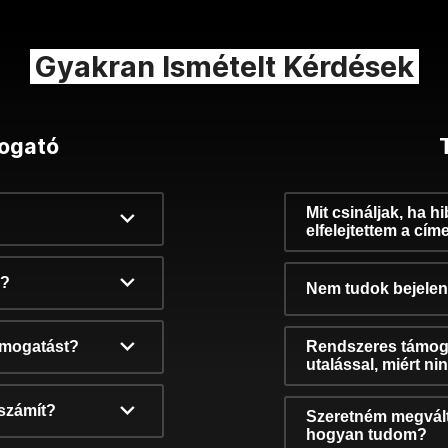
Gyakran Ismételt Kérdések
ogató
Mit csináljak, ha h
elfelejtettem a cím
k?
Nem tudok bejelent
támogatást?
Rendszeres támog
utalással, miért n
számít?
Szeretném megvált
hogyan tudom?