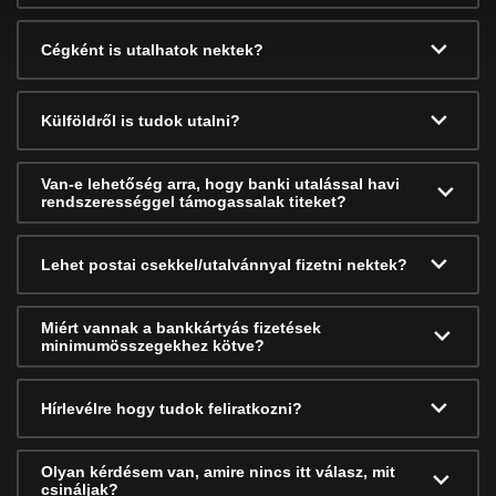
Cégként is utalhatok nektek?
Külföldről is tudok utalni?
Van-e lehetőség arra, hogy banki utalással havi
rendszerességgel támogassalak titeket?
Lehet postai csekkel/utalvánnyal fizetni nektek?
Miért vannak a bankkártyás fizetések
minimumösszegekhez kötve?
Hírlevélre hogy tudok feliratkozni?
Olyan kérdésem van, amire nincs itt válasz, mit
csináljak?