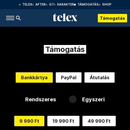
TELEX
AFTER
G7
KARAKTER
TÁMOGATÁS
SHOP
Támogatás
Támogatás
Bankkártya
PayPal
Átutalás
Rendszeres
Egyszeri
9 990 Ft
19 990 Ft
49 990 Ft