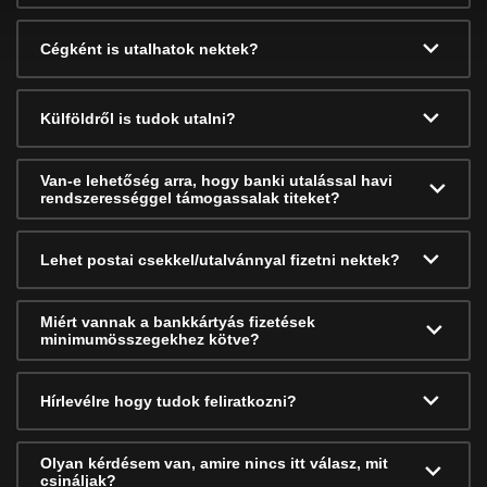
Cégként is utalhatok nektek?
Külföldről is tudok utalni?
Van-e lehetőség arra, hogy banki utalással havi
rendszerességgel támogassalak titeket?
Lehet postai csekkel/utalvánnyal fizetni nektek?
Miért vannak a bankkártyás fizetések
minimumösszegekhez kötve?
Hírlevélre hogy tudok feliratkozni?
Olyan kérdésem van, amire nincs itt válasz, mit
csináljak?