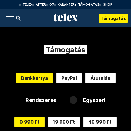
TELEX
AFTER
G7
KARAKTER
TÁMOGATÁS
SHOP
Támogatás
Támogatás
Bankkártya
PayPal
Átutalás
Rendszeres
Egyszeri
9 990 Ft
19 990 Ft
49 990 Ft