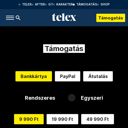
TELEX
AFTER
G7
KARAKTER
TÁMOGATÁS
SHOP
Támogatás
Támogatás
Bankkártya
PayPal
Átutalás
Rendszeres
Egyszeri
9 990 Ft
19 990 Ft
49 990 Ft