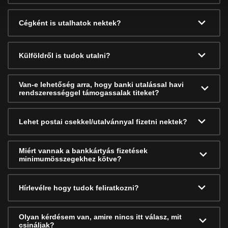
Cégként is utalhatok nektek?
Külföldről is tudok utalni?
Van-e lehetőség arra, hogy banki utalással havi
rendszerességgel támogassalak titeket?
Lehet postai csekkel/utalvánnyal fizetni nektek?
Miért vannak a bankkártyás fizetések
minimumösszegekhez kötve?
Hírlevélre hogy tudok feliratkozni?
Olyan kérdésem van, amire nincs itt válasz, mit
csináljak?