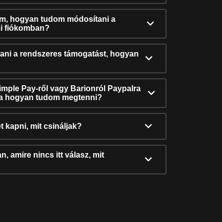
ám, hogyan tudom módosítani a
i fiókomban?
ni a rendszeres támogatást, hogyan
Simple Pay-ről vagy Barionról Paypalra
ra hogyan tudom megtenni?
t kapni, mit csináljak?
, amire nincs itt válasz, mit