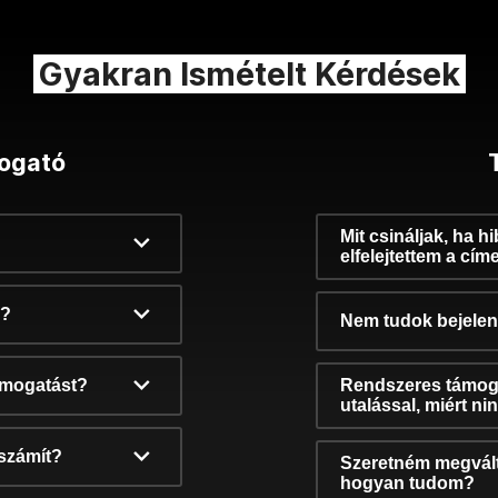
Gyakran Ismételt Kérdések
ogató
Mit csináljak, ha h
elfelejtettem a cím
k?
Nem tudok bejelent
támogatást?
Rendszeres támog
utalással, miért n
számít?
Szeretném megvált
hogyan tudom?