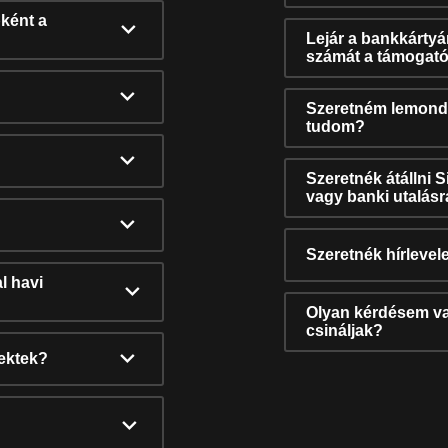
ként a
Lejár a bankkárty
számát a támogató
Szeretném lemonda
tudom?
Szeretnék átállni 
vagy banki utalás
Szeretnék hírlevele
l havi
Olyan kérdésem van
csináljak?
nektek?