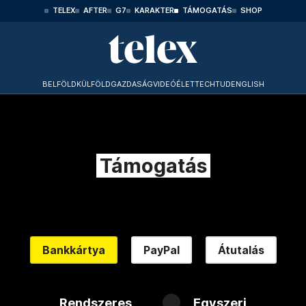
TELEX
AFTER
G7
KARAKTER
TÁMOGATÁS
SHOP
BELFÖLD
KÜLFÖLD
GAZDASÁG
VIDEÓ
ÉLET
TECHTUD
ENGLISH
Támogatás
Bankkártya
PayPal
Átutalás
Rendszeres
Egyszeri