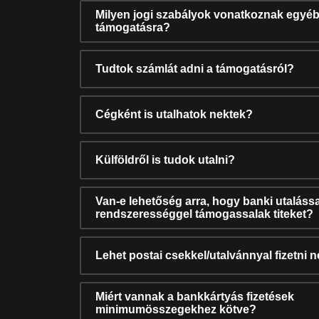
Milyen jogi szabályok vonatkoznak egyéb
támogatásra?
Tudtok számlát adni a támogatásról?
Cégként is utalhatok nektek?
Külföldről is tudok utalni?
Van-e lehetőség arra, hogy banki utalássa
rendszerességgel támogassalak titeket?
Lehet postai csekkel/utalvánnyal fizetni 
Miért vannak a bankkártyás fizetések
minimumösszegekhez kötve?