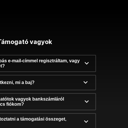
Támogató vagyok
ibás e-mail-címmel regisztráltam, vagy
et?
kezni, mi a baj?
atótok vagyok bankszámláról
incs fiókom?
oztatni a támogatási összeget,