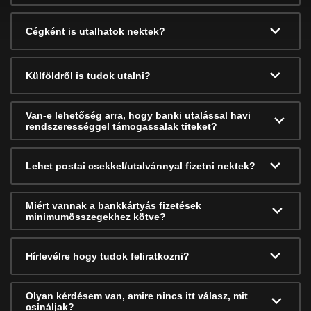
Cégként is utalhatok nektek?
Külföldről is tudok utalni?
Van-e lehetőség arra, hogy banki utalással havi
rendszerességgel támogassalak titeket?
Lehet postai csekkel/utalvánnyal fizetni nektek?
Miért vannak a bankkártyás fizetések
minimumösszegekhez kötve?
Hírlevélre hogy tudok feliratkozni?
Olyan kérdésem van, amire nincs itt válasz, mit
csináljak?