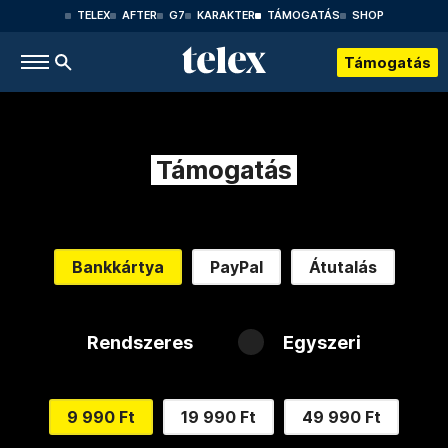
TELEX
AFTER
G7
KARAKTER
TÁMOGATÁS
SHOP
Támogatás
Támogatás
Bankkártya
PayPal
Átutalás
Rendszeres
Egyszeri
9 990 Ft
19 990 Ft
49 990 Ft