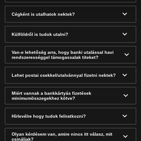
Cégként is utalhatok nektek?
Külföldről is tudok utalni?
Van-e lehetőség arra, hogy banki utalással havi
rendszerességgel támogassalak titeket?
Lehet postai csekkel/utalvánnyal fizetni nektek?
Miért vannak a bankkártyás fizetések
minimumösszegekhez kötve?
Hírlevélre hogy tudok feliratkozni?
Olyan kérdésem van, amire nincs itt válasz, mit
csináljak?