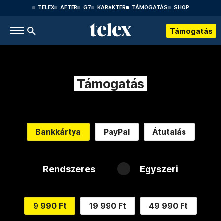
TELEX
AFTER
G7
KARAKTER
TÁMOGATÁS
SHOP
Támogatás
Támogatás
Bankkártya
PayPal
Átutalás
Rendszeres
Egyszeri
9 990 Ft
19 990 Ft
49 990 Ft