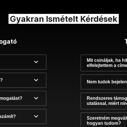
Gyakran Ismételt Kérdések
ogató
Mit csináljak, ha h
elfelejtettem a cím
k?
Nem tudok bejelent
támogatást?
Rendszeres támog
utalással, miért n
számít?
Szeretném megvált
hogyan tudom?