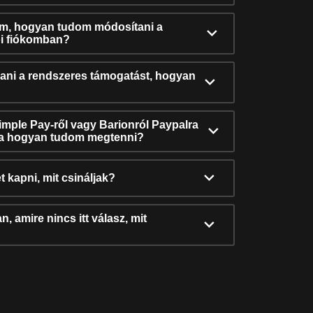
ám, hogyan tudom módosítani a
i fiókomban?
ni a rendszeres támogatást, hogyan
Simple Pay-ről vagy Barionról Paypalra
ra hogyan tudom megtenni?
t kapni, mit csináljak?
, amire nincs itt válasz, mit