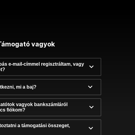
Támogató vagyok
ibás e-mail-címmel regisztráltam, vagy
et?
kezni, mi a baj?
atótok vagyok bankszámláról
incs fiókom?
oztatni a támogatási összeget,