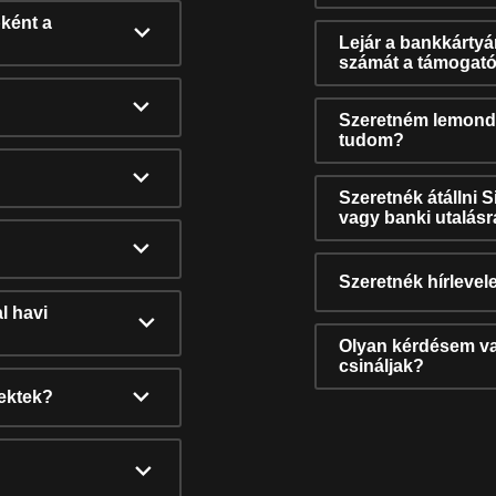
ként a
Lejár a bankkárty
számát a támogató
Szeretném lemonda
tudom?
Szeretnék átállni 
vagy banki utalás
Szeretnék hírlevele
l havi
Olyan kérdésem van
csináljak?
nektek?