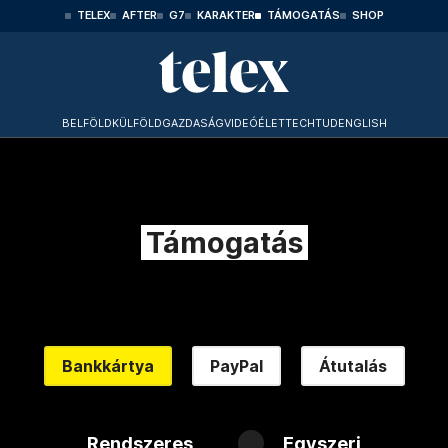
TELEX
AFTER
G7
KARAKTER
TÁMOGATÁS
SHOP
BELFÖLD
KÜLFÖLD
GAZDASÁG
VIDEÓ
ÉLET
TECHTUD
ENGLISH
Támogatás
Bankkártya
PayPal
Átutalás
Rendszeres
Egyszeri