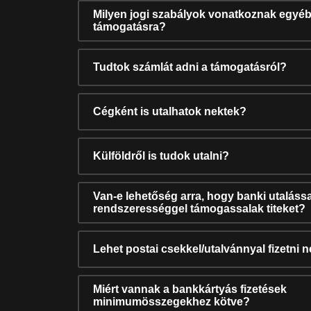
Milyen jogi szabályok vonatkoznak egyéb
támogatásra?
Tudtok számlát adni a támogatásról?
Cégként is utalhatok nektek?
Külföldről is tudok utalni?
Van-e lehetőség arra, hogy banki utalássa
rendszerességgel támogassalak titeket?
Lehet postai csekkel/utalvánnyal fizetni 
Miért vannak a bankkártyás fizetések
minimumösszegekhez kötve?