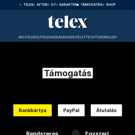
TELEX
AFTER
G7
KARAKTER
TÁMOGATÁS
SHOP
BELFÖLD
KÜLFÖLD
GAZDASÁG
VIDEÓ
ÉLET
TECHTUD
ENGLISH
Támogatás
Bankkártya
PayPal
Átutalás
Rendszeres
Egyszeri