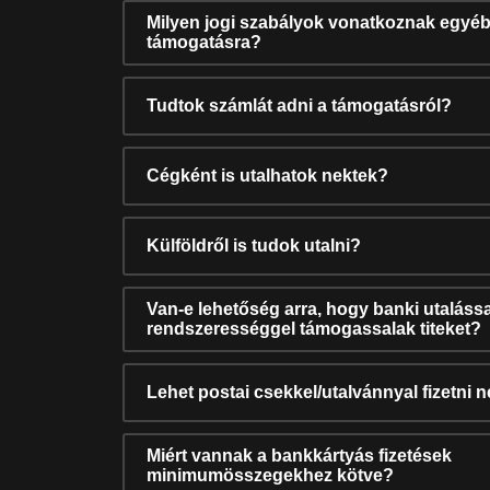
Milyen jogi szabályok vonatkoznak egyéb
támogatásra?
Tudtok számlát adni a támogatásról?
Cégként is utalhatok nektek?
Külföldről is tudok utalni?
Van-e lehetőség arra, hogy banki utalássa
rendszerességgel támogassalak titeket?
Lehet postai csekkel/utalvánnyal fizetni 
Miért vannak a bankkártyás fizetések
minimumösszegekhez kötve?