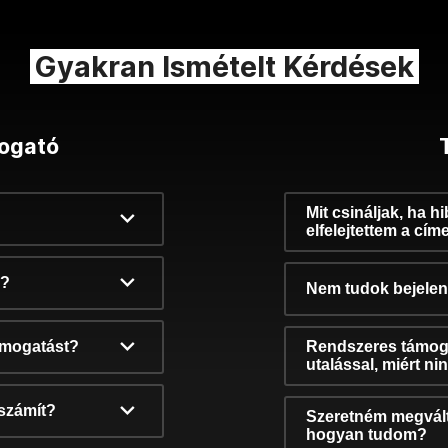
Gyakran Ismételt Kérdések
ogató
Mit csináljak, ha h
elfelejtettem a cím
k?
Nem tudok bejelent
támogatást?
Rendszeres támog
utalással, miért n
számít?
Szeretném megvált
hogyan tudom?