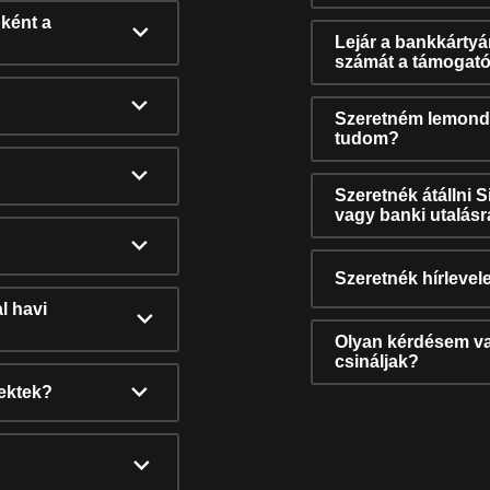
ként a
Lejár a bankkárty
számát a támogató
Szeretném lemonda
tudom?
Szeretnék átállni 
vagy banki utalás
Szeretnék hírlevele
l havi
Olyan kérdésem van
csináljak?
nektek?