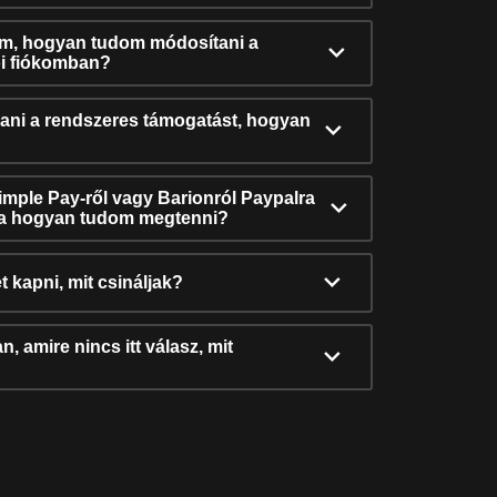
ám, hogyan tudom módosítani a
i fiókomban?
ni a rendszeres támogatást, hogyan
Simple Pay-ről vagy Barionról Paypalra
ra hogyan tudom megtenni?
t kapni, mit csináljak?
, amire nincs itt válasz, mit