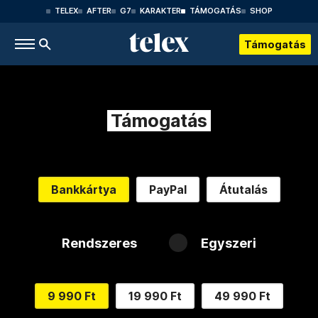
TELEX
AFTER
G7
KARAKTER
TÁMOGATÁS
SHOP
Támogatás
Támogatás
Bankkártya
PayPal
Átutalás
Rendszeres
Egyszeri
9 990 Ft
19 990 Ft
49 990 Ft