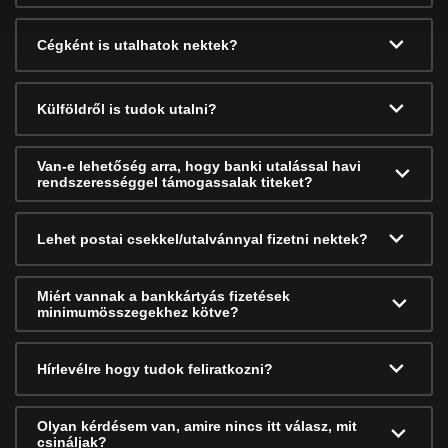
Cégként is utalhatok nektek?
Külföldről is tudok utalni?
Van-e lehetőség arra, hogy banki utalással havi
rendszerességgel támogassalak titeket?
Lehet postai csekkel/utalvánnyal fizetni nektek?
Miért vannak a bankkártyás fizetések
minimumösszegekhez kötve?
Hírlevélre hogy tudok feliratkozni?
Olyan kérdésem van, amire nincs itt válasz, mit
csináljak?