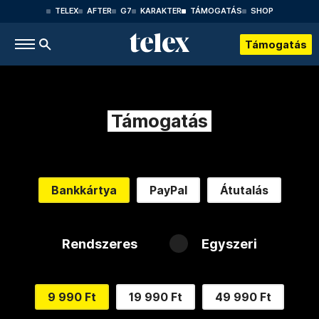
TELEX
AFTER
G7
KARAKTER
TÁMOGATÁS
SHOP
Támogatás
Támogatás
Bankkártya
PayPal
Átutalás
Rendszeres
Egyszeri
9 990 Ft
19 990 Ft
49 990 Ft