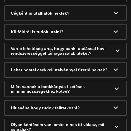
Cégként is utalhatok nektek?
Külföldről is tudok utalni?
Van-e lehetőség arra, hogy banki utalással havi
rendszerességgel támogassalak titeket?
Lehet postai csekkel/utalvánnyal fizetni nektek?
Miért vannak a bankkártyás fizetések
minimumösszegekhez kötve?
Hírlevélre hogy tudok feliratkozni?
Olyan kérdésem van, amire nincs itt válasz, mit
csináljak?