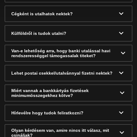
Cégként is utalhatok nektek?
Külföldről is tudok utalni?
Van-e lehetőség arra, hogy banki utalással havi
rendszerességgel támogassalak titeket?
Lehet postai csekkel/utalvánnyal fizetni nektek?
Miért vannak a bankkártyás fizetések
minimumösszegekhez kötve?
Hírlevélre hogy tudok feliratkozni?
Olyan kérdésem van, amire nincs itt válasz, mit
csináljak?