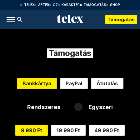
TELEX
AFTER
G7
KARAKTER
TÁMOGATÁS
SHOP
Támogatás
Támogatás
Bankkártya
PayPal
Átutalás
Rendszeres
Egyszeri
9 990 Ft
19 990 Ft
49 990 Ft