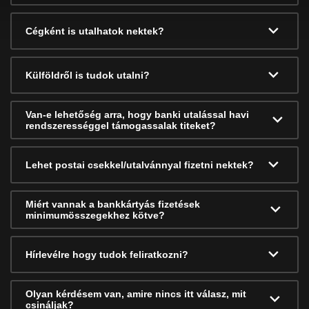
Cégként is utalhatok nektek?
Külföldről is tudok utalni?
Van-e lehetőség arra, hogy banki utalással havi
rendszerességgel támogassalak titeket?
Lehet postai csekkel/utalvánnyal fizetni nektek?
Miért vannak a bankkártyás fizetések
minimumösszegekhez kötve?
Hírlevélre hogy tudok feliratkozni?
Olyan kérdésem van, amire nincs itt válasz, mit
csináljak?