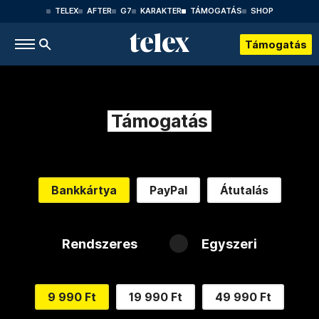
TELEX
AFTER
G7
KARAKTER
TÁMOGATÁS
SHOP
Támogatás
Támogatás
Bankkártya
PayPal
Átutalás
Rendszeres
Egyszeri
9 990 Ft
19 990 Ft
49 990 Ft