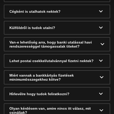
Cégként is utalhatok nektek?
Külföldről is tudok utalni?
Van-e lehetőség arra, hogy banki utalással havi
rendszerességgel támogassalak titeket?
Lehet postai csekkel/utalvánnyal fizetni nektek?
Miért vannak a bankkártyás fizetések
minimumösszegekhez kötve?
Hírlevélre hogy tudok feliratkozni?
Olyan kérdésem van, amire nincs itt válasz, mit
csináljak?