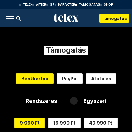
TELEX
AFTER
G7
KARAKTER
TÁMOGATÁS
SHOP
Támogatás
Támogatás
Bankkártya
PayPal
Átutalás
Rendszeres
Egyszeri
9 990 Ft
19 990 Ft
49 990 Ft