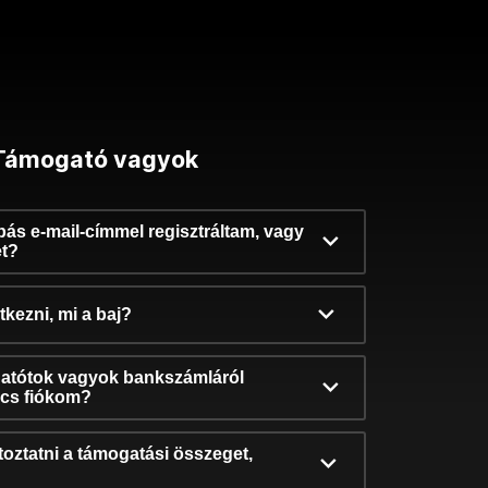
Támogató vagyok
ibás e-mail-címmel regisztráltam, vagy
et?
kezni, mi a baj?
atótok vagyok bankszámláról
incs fiókom?
oztatni a támogatási összeget,