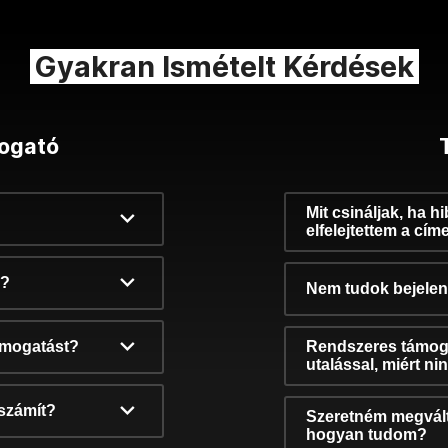
Gyakran Ismételt Kérdések
ogató
Mit csináljak, ha h
elfelejtettem a cím
k?
Nem tudok bejelent
támogatást?
Rendszeres támog
utalással, miért n
számít?
Szeretném megvált
hogyan tudom?