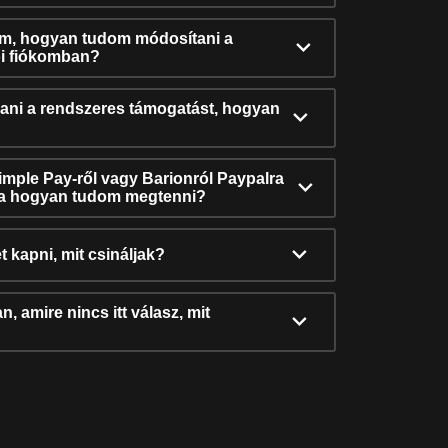
ám, hogyan tudom módosítani a
i fiókomban?
ni a rendszeres támogatást, hogyan
Simple Pay-ről vagy Barionról Paypalra
ra hogyan tudom megtenni?
t kapni, mit csináljak?
, amire nincs itt válasz, mit