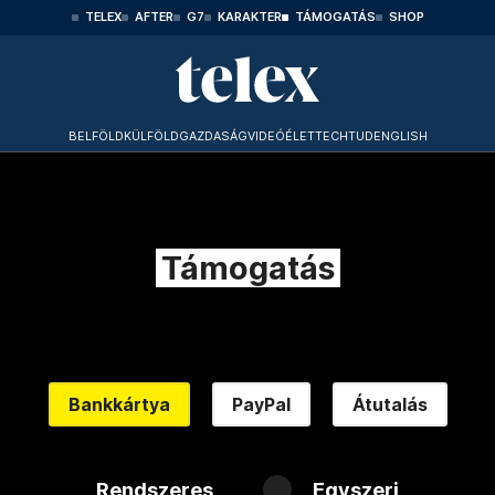
TELEX
AFTER
G7
KARAKTER
TÁMOGATÁS
SHOP
BELFÖLD
KÜLFÖLD
GAZDASÁG
VIDEÓ
ÉLET
TECHTUD
ENGLISH
Támogatás
Bankkártya
PayPal
Átutalás
Rendszeres
Egyszeri