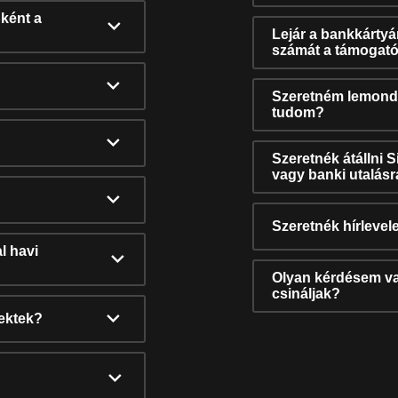
ként a
Lejár a bankkárty
számát a támogató
Szeretném lemonda
tudom?
Szeretnék átállni 
vagy banki utalás
Szeretnék hírlevele
l havi
Olyan kérdésem van
csináljak?
nektek?