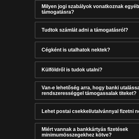
Milyen jogi szabályok vonatkoznak egyéb
támogatásra?
Tudtok számlát adni a támogatásról?
Cégként is utalhatok nektek?
Külföldről is tudok utalni?
Van-e lehetőség arra, hogy banki utalássa
rendszerességgel támogassalak titeket?
Lehet postai csekkel/utalvánnyal fizetni 
Miért vannak a bankkártyás fizetések
minimumösszegekhez kötve?