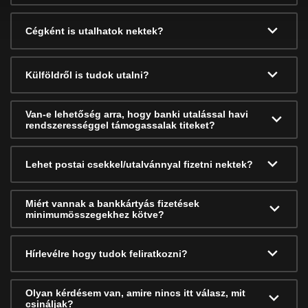
Cégként is utalhatok nektek?
Külföldről is tudok utalni?
Van-e lehetőség arra, hogy banki utalással havi
rendszerességgel támogassalak titeket?
Lehet postai csekkel/utalvánnyal fizetni nektek?
Miért vannak a bankkártyás fizetések
minimumösszegekhez kötve?
Hírlevélre hogy tudok feliratkozni?
Olyan kérdésem van, amire nincs itt válasz, mit
csináljak?