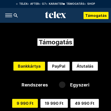
TELEX
AFTER
G7
KARAKTER
TÁMOGATÁS
SHOP
Támogatás
Támogatás
Bankkártya
PayPal
Átutalás
Rendszeres
Egyszeri
9 990 Ft
19 990 Ft
49 990 Ft