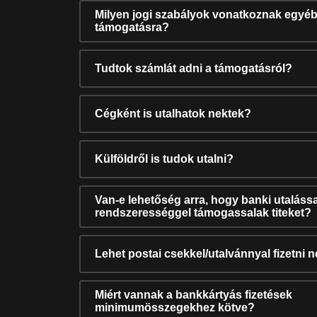
Milyen jogi szabályok vonatkoznak egyéb
támogatásra?
Tudtok számlát adni a támogatásról?
Cégként is utalhatok nektek?
Külföldről is tudok utalni?
Van-e lehetőség arra, hogy banki utalássa
rendszerességgel támogassalak titeket?
Lehet postai csekkel/utalvánnyal fizetni 
Miért vannak a bankkártyás fizetések
minimumösszegekhez kötve?