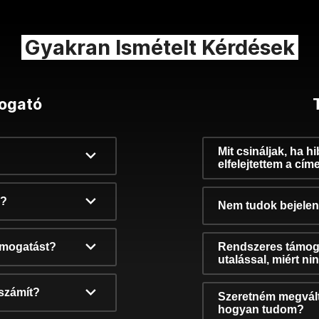
Gyakran Ismételt Kérdések
ogató
Mit csináljak, ha h
elfelejtettem a cím
k?
Nem tudok bejelent
támogatást?
Rendszeres támog
utalással, miért n
számít?
Szeretném megvált
hogyan tudom?