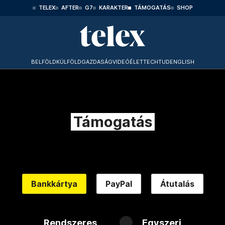
TELEX
AFTER
G7
KARAKTER
TÁMOGATÁS
SHOP
BELFÖLD
KÜLFÖLD
GAZDASÁG
VIDEÓ
ÉLET
TECHTUD
ENGLISH
Támogatás
Bankkártya
PayPal
Átutalás
Rendszeres
Egyszeri