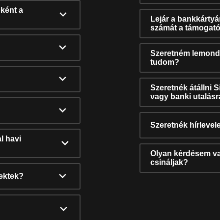
ként a
Lejár a bankkárty
számát a támogató
Szeretném lemonda
tudom?
Szeretnék átállni 
vagy banki utalás
Szeretnék hírlevele
l havi
Olyan kérdésem van
csináljak?
nektek?