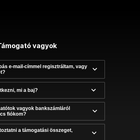
Támogató vagyok
ibás e-mail-címmel regisztráltam, vagy
et?
kezni, mi a baj?
atótok vagyok bankszámláról
incs fiókom?
oztatni a támogatási összeget,