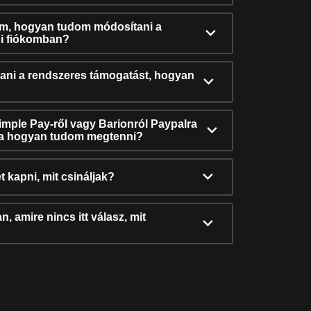
ám, hogyan tudom módosítani a
i fiókomban?
ni a rendszeres támogatást, hogyan
Simple Pay-ről vagy Barionról Paypalra
ra hogyan tudom megtenni?
t kapni, mit csináljak?
, amire nincs itt válasz, mit