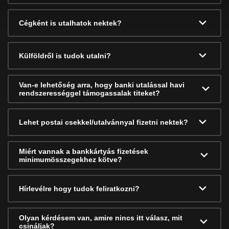
Cégként is utalhatok nektek?
Külföldről is tudok utalni?
Van-e lehetőség arra, hogy banki utalással havi
rendszerességgel támogassalak titeket?
Lehet postai csekkel/utalvánnyal fizetni nektek?
Miért vannak a bankkártyás fizetések
minimumösszegekhez kötve?
Hírlevélre hogy tudok feliratkozni?
Olyan kérdésem van, amire nincs itt válasz, mit
csináljak?