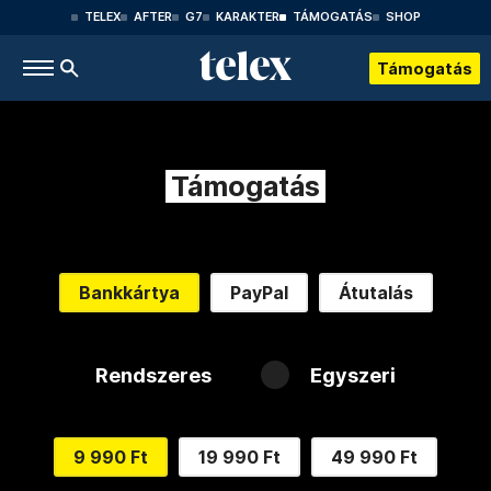
TELEX
AFTER
G7
KARAKTER
TÁMOGATÁS
SHOP
Támogatás
Támogatás
Bankkártya
PayPal
Átutalás
Rendszeres
Egyszeri
9 990 Ft
19 990 Ft
49 990 Ft