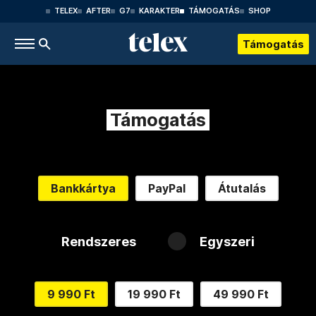
TELEX
AFTER
G7
KARAKTER
TÁMOGATÁS
SHOP
Támogatás
Támogatás
Bankkártya
PayPal
Átutalás
Rendszeres
Egyszeri
9 990 Ft
19 990 Ft
49 990 Ft