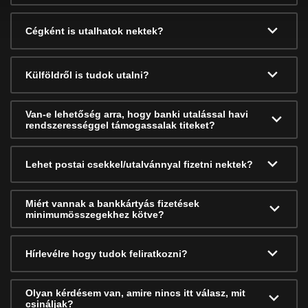
Cégként is utalhatok nektek?
Külföldről is tudok utalni?
Van-e lehetőség arra, hogy banki utalással havi
rendszerességgel támogassalak titeket?
Lehet postai csekkel/utalvánnyal fizetni nektek?
Miért vannak a bankkártyás fizetések
minimumösszegekhez kötve?
Hírlevélre hogy tudok feliratkozni?
Olyan kérdésem van, amire nincs itt válasz, mit
csináljak?