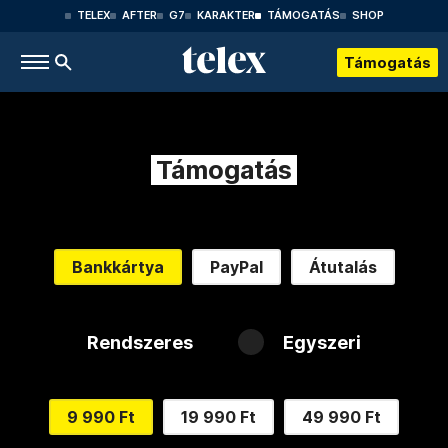
TELEX
AFTER
G7
KARAKTER
TÁMOGATÁS
SHOP
Támogatás
Támogatás
Bankkártya
PayPal
Átutalás
Rendszeres
Egyszeri
9 990 Ft
19 990 Ft
49 990 Ft