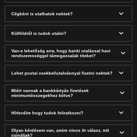
Cégként is utalhatok nektek?
Külföldről is tudok utalni?
Van-e lehetőség arra, hogy banki utalással havi
rendszerességgel támogassalak titeket?
Lehet postai csekkel/utalvánnyal fizetni nektek?
Miért vannak a bankkártyás fizetések
minimumösszegekhez kötve?
Hírlevélre hogy tudok feliratkozni?
Olyan kérdésem van, amire nincs itt válasz, mit
csináljak?