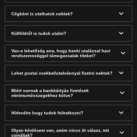
Cégként is utalhatok nektek?
Külföldről is tudok utalni?
Van-e lehetőség arra, hogy banki utalással havi
rendszerességgel támogassalak titeket?
Lehet postai csekkel/utalvánnyal fizetni nektek?
Miért vannak a bankkártyás fizetések
minimumösszegekhez kötve?
Hírlevélre hogy tudok feliratkozni?
Olyan kérdésem van, amire nincs itt válasz, mit
csináljak?