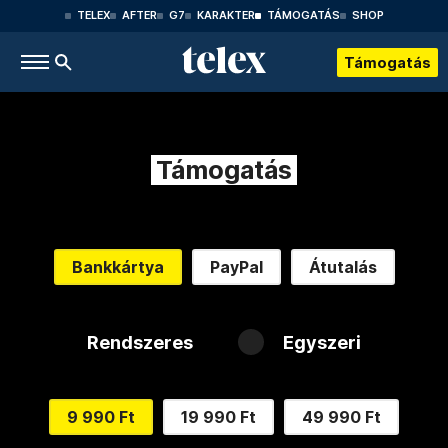
TELEX
AFTER
G7
KARAKTER
TÁMOGATÁS
SHOP
Támogatás
Támogatás
Bankkártya
PayPal
Átutalás
Rendszeres
Egyszeri
9 990 Ft
19 990 Ft
49 990 Ft