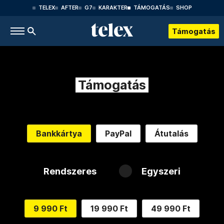
TELEX
AFTER
G7
KARAKTER
TÁMOGATÁS
SHOP
Támogatás
Támogatás
Bankkártya
PayPal
Átutalás
Rendszeres
Egyszeri
9 990 Ft
19 990 Ft
49 990 Ft