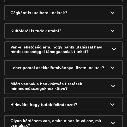
Cégként is utalhatok nektek?
Külföldről is tudok utalni?
Van-e lehetőség arra, hogy banki utalással havi
rendszerességgel támogassalak titeket?
Lehet postai csekkel/utalvánnyal fizetni nektek?
Miért vannak a bankkártyás fizetések
minimumösszegekhez kötve?
Hírlevélre hogy tudok feliratkozni?
Olyan kérdésem van, amire nincs itt válasz, mit
csináljak?