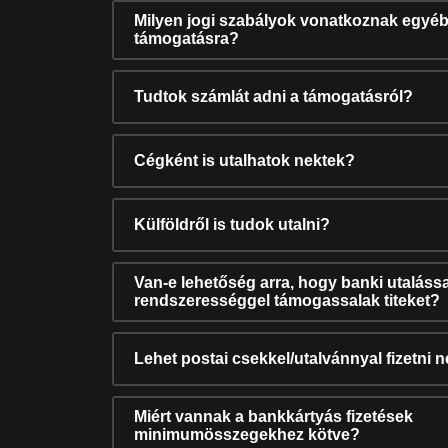
Milyen jogi szabályok vonatkoznak egyéb
támogatásra?
Tudtok számlát adni a támogatásról?
Cégként is utalhatok nektek?
Külföldről is tudok utalni?
Van-e lehetőség arra, hogy banki utalássa
rendszerességgel támogassalak titeket?
Lehet postai csekkel/utalvánnyal fizetni 
Miért vannak a bankkártyás fizetések
minimumösszegekhez kötve?