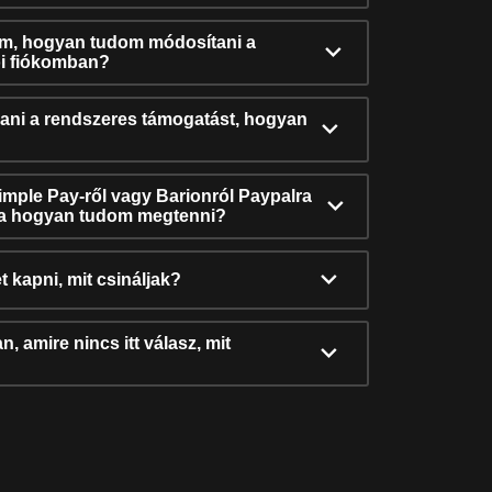
ám, hogyan tudom módosítani a
i fiókomban?
ni a rendszeres támogatást, hogyan
Simple Pay-ről vagy Barionról Paypalra
ra hogyan tudom megtenni?
t kapni, mit csináljak?
, amire nincs itt válasz, mit