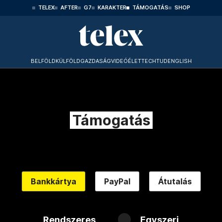
TELEX
AFTER
G7
KARAKTER
TÁMOGATÁS
SHOP
BELFÖLD
KÜLFÖLD
GAZDASÁG
VIDEÓ
ÉLET
TECHTUD
ENGLISH
Támogatás
Bankkártya
PayPal
Átutalás
Rendszeres
Egyszeri