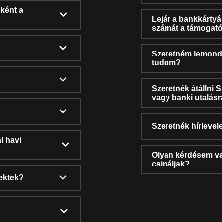
ként a
Lejár a bankkárty
számát a támogató
Szeretném lemonda
tudom?
Szeretnék átállni 
vagy banki utalás
Szeretnék hírlevele
l havi
Olyan kérdésem van
csináljak?
nektek?