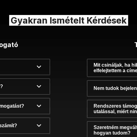
Gyakran Ismételt Kérdések
ogató
Mit csináljak, ha h
elfelejtettem a cím
k?
Nem tudok bejelent
támogatást?
Rendszeres támog
utalással, miért n
számít?
Szeretném megvált
hogyan tudom?