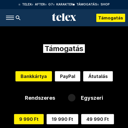
TELEX
AFTER
G7
KARAKTER
TÁMOGATÁS
SHOP
Támogatás
Támogatás
Bankkártya
PayPal
Átutalás
Rendszeres
Egyszeri
9 990 Ft
19 990 Ft
49 990 Ft