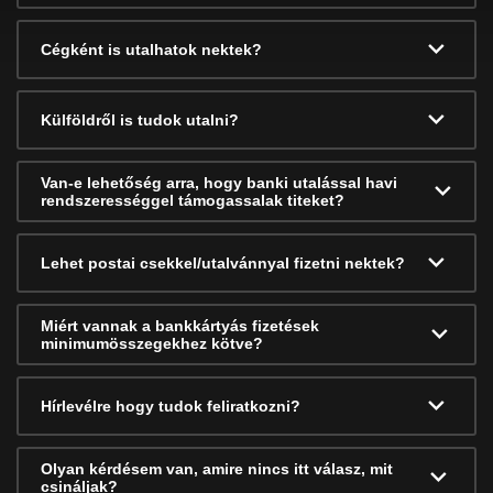
Cégként is utalhatok nektek?
Külföldről is tudok utalni?
Van-e lehetőség arra, hogy banki utalással havi
rendszerességgel támogassalak titeket?
Lehet postai csekkel/utalvánnyal fizetni nektek?
Miért vannak a bankkártyás fizetések
minimumösszegekhez kötve?
Hírlevélre hogy tudok feliratkozni?
Olyan kérdésem van, amire nincs itt válasz, mit
csináljak?