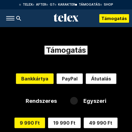
TELEX
AFTER
G7
KARAKTER
TÁMOGATÁS
SHOP
Támogatás
Támogatás
Bankkártya
PayPal
Átutalás
Rendszeres
Egyszeri
9 990 Ft
19 990 Ft
49 990 Ft