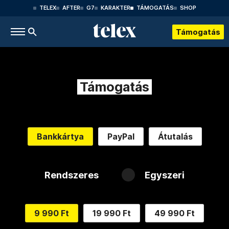
TELEX
AFTER
G7
KARAKTER
TÁMOGATÁS
SHOP
Támogatás
Támogatás
Bankkártya
PayPal
Átutalás
Rendszeres
Egyszeri
9 990 Ft
19 990 Ft
49 990 Ft