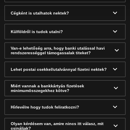
Cégként is utalhatok nektek?
Külföldről is tudok utalni?
Van-e lehetőség arra, hogy banki utalással havi
rendszerességgel támogassalak titeket?
Lehet postai csekkel/utalvánnyal fizetni nektek?
Miért vannak a bankkártyás fizetések
minimumösszegekhez kötve?
Hírlevélre hogy tudok feliratkozni?
Olyan kérdésem van, amire nincs itt válasz, mit
csináljak?