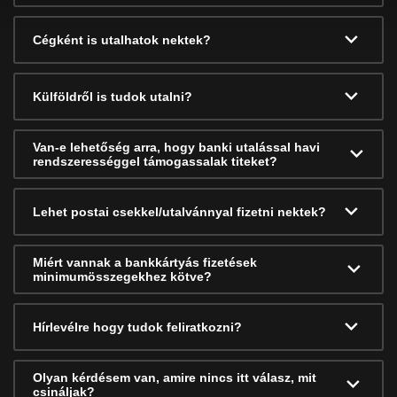
Cégként is utalhatok nektek?
Külföldről is tudok utalni?
Van-e lehetőség arra, hogy banki utalással havi
rendszerességgel támogassalak titeket?
Lehet postai csekkel/utalvánnyal fizetni nektek?
Miért vannak a bankkártyás fizetések
minimumösszegekhez kötve?
Hírlevélre hogy tudok feliratkozni?
Olyan kérdésem van, amire nincs itt válasz, mit
csináljak?