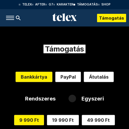
TELEX
AFTER
G7
KARAKTER
TÁMOGATÁS
SHOP
Támogatás
Támogatás
Bankkártya
PayPal
Átutalás
Rendszeres
Egyszeri
9 990 Ft
19 990 Ft
49 990 Ft