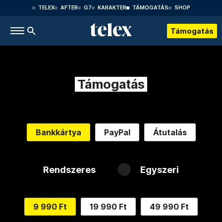
TELEX
AFTER
G7
KARAKTER
TÁMOGATÁS
SHOP
Támogatás
Támogatás
Bankkártya
PayPal
Átutalás
Rendszeres
Egyszeri
9 990 Ft
19 990 Ft
49 990 Ft