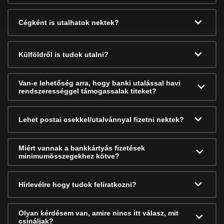
Cégként is utalhatok nektek?
Külföldről is tudok utalni?
Van-e lehetőség arra, hogy banki utalással havi
rendszerességgel támogassalak titeket?
Lehet postai csekkel/utalvánnyal fizetni nektek?
Miért vannak a bankkártyás fizetések
minimumösszegekhez kötve?
Hírlevélre hogy tudok feliratkozni?
Olyan kérdésem van, amire nincs itt válasz, mit
csináljak?