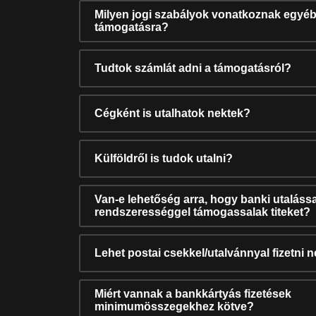
Milyen jogi szabályok vonatkoznak egyéb
támogatásra?
Tudtok számlát adni a támogatásról?
Cégként is utalhatok nektek?
Külföldről is tudok utalni?
Van-e lehetőség arra, hogy banki utalássa
rendszerességgel támogassalak titeket?
Lehet postai csekkel/utalvánnyal fizetni 
Miért vannak a bankkártyás fizetések
minimumösszegekhez kötve?