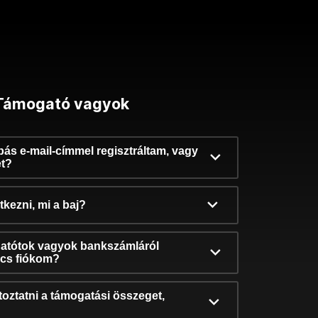
Támogató vagyok
ibás e-mail-címmel regisztráltam, vagy
et?
kezni, mi a baj?
atótok vagyok bankszámláról
incs fiókom?
oztatni a támogatási összeget,