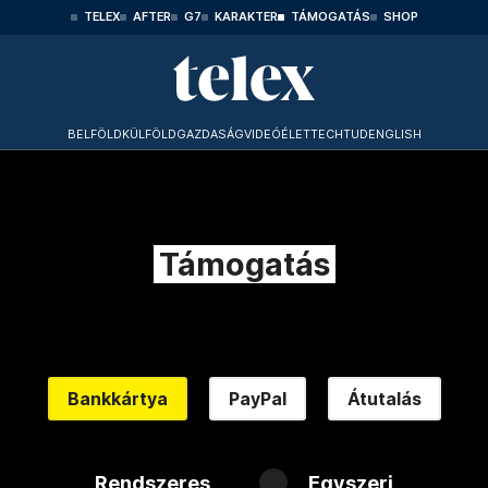
TELEX
AFTER
G7
KARAKTER
TÁMOGATÁS
SHOP
BELFÖLD
KÜLFÖLD
GAZDASÁG
VIDEÓ
ÉLET
TECHTUD
ENGLISH
Támogatás
Bankkártya
PayPal
Átutalás
Rendszeres
Egyszeri