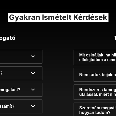
Gyakran Ismételt Kérdések
ogató
Mit csináljak, ha h
elfelejtettem a cím
k?
Nem tudok bejelent
támogatást?
Rendszeres támog
utalással, miért n
számít?
Szeretném megvált
hogyan tudom?