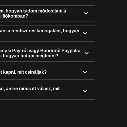
ám, hogyan tudom módosítani a
i fiókomban?
ni a rendszeres támogatást, hogyan
Simple Pay-ről vagy Barionról Paypalra
ra hogyan tudom megtenni?
t kapni, mit csináljak?
, amire nincs itt válasz, mit