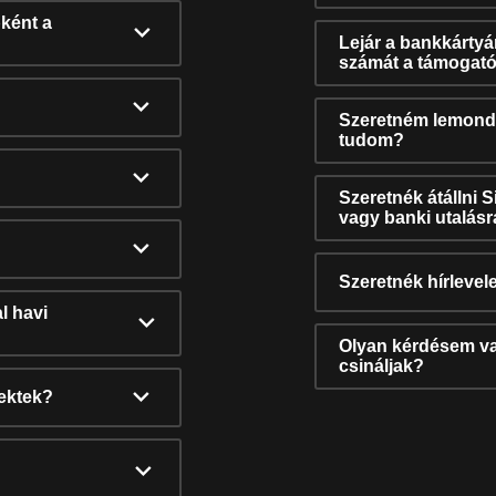
ként a
Lejár a bankkárty
számát a támogató
Szeretném lemonda
tudom?
Szeretnék átállni 
vagy banki utalás
Szeretnék hírlevele
l havi
Olyan kérdésem van
csináljak?
nektek?