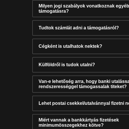
Milyen jogi szabályok vonatkoznak egyéb
támogatásra?
Tudtok számlát adni a támogatásról?
Cégként is utalhatok nektek?
Külföldről is tudok utalni?
Van-e lehetőség arra, hogy banki utalássa
rendszerességgel támogassalak titeket?
Lehet postai csekkel/utalvánnyal fizetni 
Miért vannak a bankkártyás fizetések
minimumösszegekhez kötve?