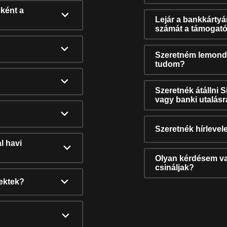
ként a
Lejár a bankkárty
számát a támogató
Szeretném lemonda
tudom?
Szeretnék átállni 
vagy banki utalás
Szeretnék hírlevele
l havi
Olyan kérdésem van
csináljak?
nektek?