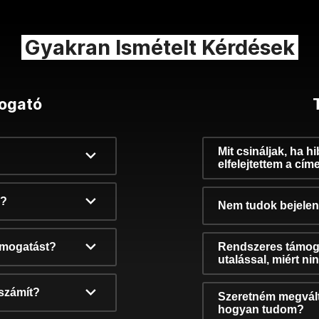
Gyakran Ismételt Kérdések
ogató
Mit csináljak, ha h
elfelejtettem a cím
k?
Nem tudok bejelent
támogatást?
Rendszeres támog
utalással, miért n
számít?
Szeretném megvált
hogyan tudom?