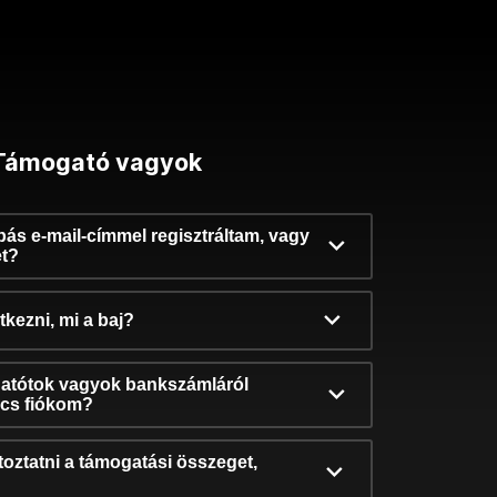
Támogató vagyok
ibás e-mail-címmel regisztráltam, vagy
et?
kezni, mi a baj?
atótok vagyok bankszámláról
incs fiókom?
oztatni a támogatási összeget,