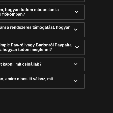
ám, hogyan tudom módosítani a
i fiókomban?
ni a rendszeres támogatást, hogyan
Simple Pay-ről vagy Barionról Paypalra
ra hogyan tudom megtenni?
t kapni, mit csináljak?
, amire nincs itt válasz, mit