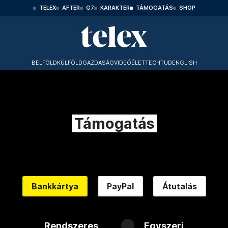
TELEX
AFTER
G7
KARAKTER
TÁMOGATÁS
SHOP
BELFÖLD
KÜLFÖLD
GAZDASÁG
VIDEÓ
ÉLET
TECHTUD
ENGLISH
Támogatás
Bankkártya
PayPal
Átutalás
Rendszeres
Egyszeri