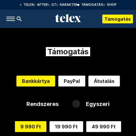
TELEX
AFTER
G7
KARAKTER
TÁMOGATÁS
SHOP
Támogatás
Támogatás
Bankkártya
PayPal
Átutalás
Rendszeres
Egyszeri
9 990 Ft
19 990 Ft
49 990 Ft