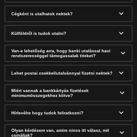
Cégként is utalhatok nektek?
Külföldről is tudok utalni?
Van-e lehetőség arra, hogy banki utalással havi
rendszerességgel támogassalak titeket?
Lehet postai csekkel/utalvánnyal fizetni nektek?
Miért vannak a bankkártyás fizetések
minimumösszegekhez kötve?
Hírlevélre hogy tudok feliratkozni?
Olyan kérdésem van, amire nincs itt válasz, mit
csináljak?