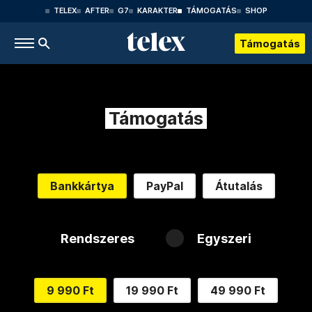
TELEX
AFTER
G7
KARAKTER
TÁMOGATÁS
SHOP
Támogatás
Támogatás
Bankkártya
PayPal
Átutalás
Rendszeres
Egyszeri
9 990 Ft
19 990 Ft
49 990 Ft