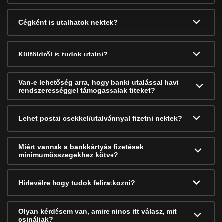
Cégként is utalhatok nektek?
Külföldről is tudok utalni?
Van-e lehetőség arra, hogy banki utalással havi
rendszerességgel támogassalak titeket?
Lehet postai csekkel/utalvánnyal fizetni nektek?
Miért vannak a bankkártyás fizetések
minimumösszegekhez kötve?
Hírlevélre hogy tudok feliratkozni?
Olyan kérdésem van, amire nincs itt válasz, mit
csináljak?