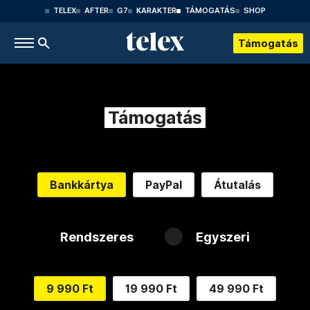
TELEX
AFTER
G7
KARAKTER
TÁMOGATÁS
SHOP
Támogatás
Támogatás
Bankkártya
PayPal
Átutalás
Rendszeres
Egyszeri
9 990 Ft
19 990 Ft
49 990 Ft