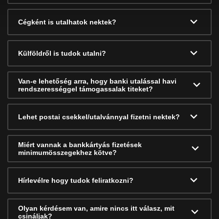
Cégként is utalhatok nektek?
Külföldről is tudok utalni?
Van-e lehetőség arra, hogy banki utalással havi
rendszerességgel támogassalak titeket?
Lehet postai csekkel/utalvánnyal fizetni nektek?
Miért vannak a bankkártyás fizetések
minimumösszegekhez kötve?
Hírlevélre hogy tudok feliratkozni?
Olyan kérdésem van, amire nincs itt válasz, mit
csináljak?