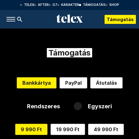
TELEX
AFTER
G7
KARAKTER
TÁMOGATÁS
SHOP
Támogatás
Támogatás
Bankkártya
PayPal
Átutalás
Rendszeres
Egyszeri
9 990 Ft
19 990 Ft
49 990 Ft