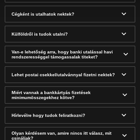
Cégként is utalhatok nektek?
Külföldről is tudok utalni?
Van-e lehetőség arra, hogy banki utalással havi
rendszerességgel támogassalak titeket?
Lehet postai csekkel/utalvánnyal fizetni nektek?
Miért vannak a bankkártyás fizetések
minimumösszegekhez kötve?
Hírlevélre hogy tudok feliratkozni?
Olyan kérdésem van, amire nincs itt válasz, mit
csináljak?