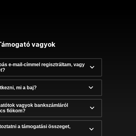
Támogató vagyok
ibás e-mail-címmel regisztráltam, vagy
et?
kezni, mi a baj?
atótok vagyok bankszámláról
incs fiókom?
oztatni a támogatási összeget,