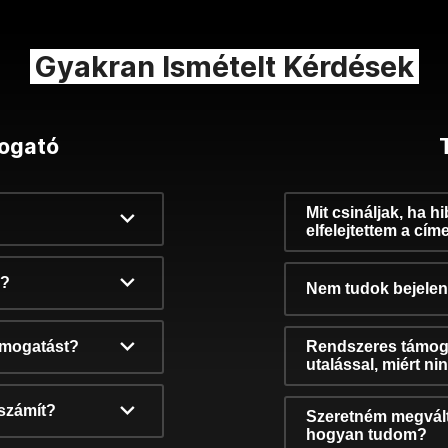
Gyakran Ismételt Kérdések
ogató
Mit csináljak, ha h
elfelejtettem a cím
k?
Nem tudok bejelent
támogatást?
Rendszeres támog
utalással, miért n
számít?
Szeretném megvált
hogyan tudom?