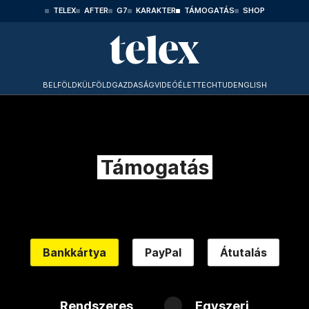
TELEX
AFTER
G7
KARAKTER
TÁMOGATÁS
SHOP
BELFÖLD
KÜLFÖLD
GAZDASÁG
VIDEÓ
ÉLET
TECHTUD
ENGLISH
Támogatás
Bankkártya
PayPal
Átutalás
Rendszeres
Egyszeri