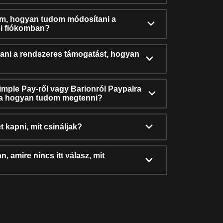
ám, hogyan tudom módosítani a
i fiókomban?
ni a rendszeres támogatást, hogyan
Simple Pay-ről vagy Barionról Paypalra
ra hogyan tudom megtenni?
t kapni, mit csináljak?
, amire nincs itt válasz, mit