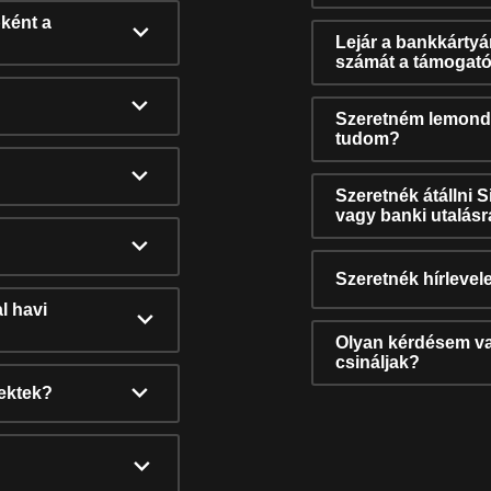
ként a
Lejár a bankkárty
számát a támogató
Szeretném lemonda
tudom?
Szeretnék átállni 
vagy banki utalás
Szeretnék hírlevele
l havi
Olyan kérdésem van
csináljak?
nektek?