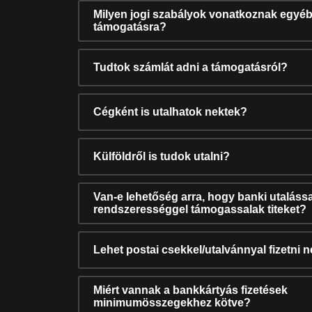
Milyen jogi szabályok vonatkoznak egyéb
támogatásra?
Tudtok számlát adni a támogatásról?
Cégként is utalhatok nektek?
Külföldről is tudok utalni?
Van-e lehetőség arra, hogy banki utalássa
rendszerességgel támogassalak titeket?
Lehet postai csekkel/utalvánnyal fizetni 
Miért vannak a bankkártyás fizetések
minimumösszegekhez kötve?