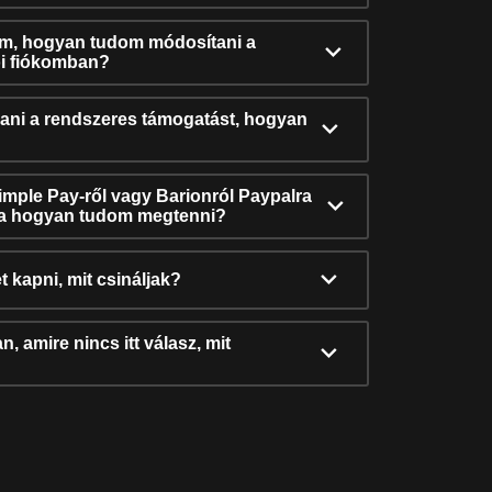
ám, hogyan tudom módosítani a
i fiókomban?
ni a rendszeres támogatást, hogyan
Simple Pay-ről vagy Barionról Paypalra
ra hogyan tudom megtenni?
t kapni, mit csináljak?
, amire nincs itt válasz, mit