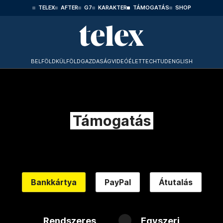
TELEX
AFTER
G7
KARAKTER
TÁMOGATÁS
SHOP
BELFÖLD
KÜLFÖLD
GAZDASÁG
VIDEÓ
ÉLET
TECHTUD
ENGLISH
Támogatás
Bankkártya
PayPal
Átutalás
Rendszeres
Egyszeri