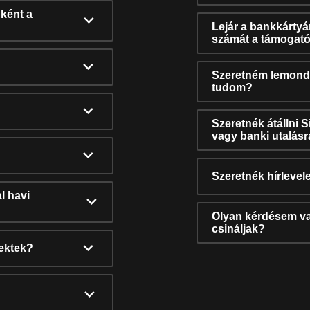
ként a
Lejár a bankkárty
számát a támogató
Szeretném lemonda
tudom?
Szeretnék átállni 
vagy banki utalás
Szeretnék hírlevele
l havi
Olyan kérdésem van
csináljak?
nektek?