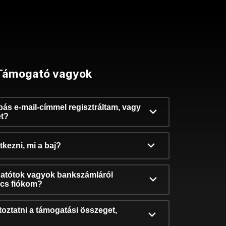
Támogató vagyok
ibás e-mail-címmel regisztráltam, vagy
et?
kezni, mi a baj?
atótok vagyok bankszámláról
incs fiókom?
oztatni a támogatási összeget,