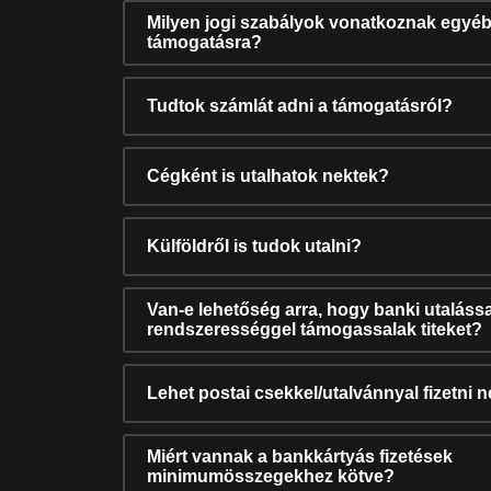
Milyen jogi szabályok vonatkoznak egyéb
támogatásra?
Tudtok számlát adni a támogatásról?
Cégként is utalhatok nektek?
Külföldről is tudok utalni?
Van-e lehetőség arra, hogy banki utalássa
rendszerességgel támogassalak titeket?
Lehet postai csekkel/utalvánnyal fizetni 
Miért vannak a bankkártyás fizetések
minimumösszegekhez kötve?