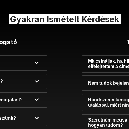
Gyakran Ismételt Kérdések
ogató
Mit csináljak, ha h
elfelejtettem a cím
k?
Nem tudok bejelent
támogatást?
Rendszeres támog
utalással, miért n
számít?
Szeretném megvált
hogyan tudom?