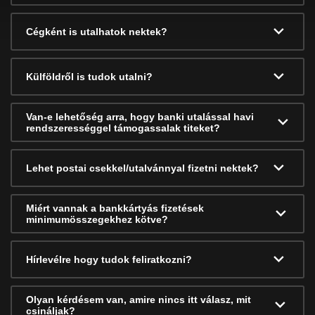
Cégként is utalhatok nektek?
Külföldről is tudok utalni?
Van-e lehetőség arra, hogy banki utalással havi
rendszerességgel támogassalak titeket?
Lehet postai csekkel/utalvánnyal fizetni nektek?
Miért vannak a bankkártyás fizetések
minimumösszegekhez kötve?
Hírlevélre hogy tudok feliratkozni?
Olyan kérdésem van, amire nincs itt válasz, mit
csináljak?