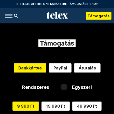
TELEX
AFTER
G7
KARAKTER
TÁMOGATÁS
SHOP
Támogatás
Támogatás
Bankkártya
PayPal
Átutalás
Rendszeres
Egyszeri
9 990 Ft
19 990 Ft
49 990 Ft