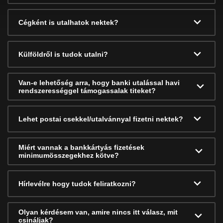
Cégként is utalhatok nektek?
Külföldről is tudok utalni?
Van-e lehetőség arra, hogy banki utalással havi
rendszerességgel támogassalak titeket?
Lehet postai csekkel/utalvánnyal fizetni nektek?
Miért vannak a bankkártyás fizetések
minimumösszegekhez kötve?
Hírlevélre hogy tudok feliratkozni?
Olyan kérdésem van, amire nincs itt válasz, mit
csináljak?