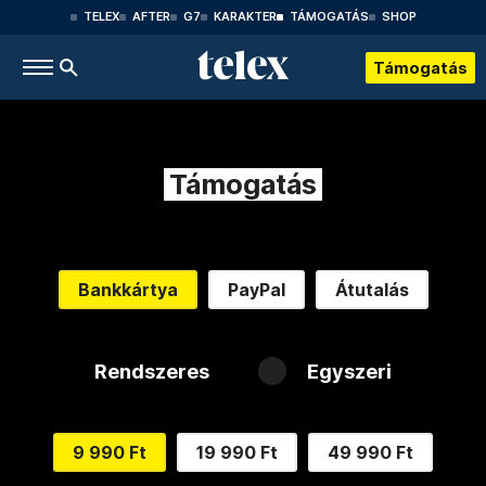
TELEX
AFTER
G7
KARAKTER
TÁMOGATÁS
SHOP
Támogatás
Támogatás
Bankkártya
PayPal
Átutalás
Rendszeres
Egyszeri
9 990 Ft
19 990 Ft
49 990 Ft