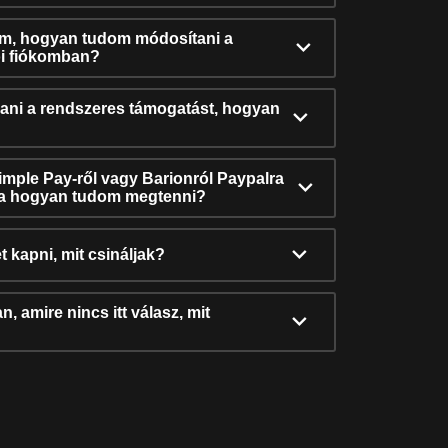
ám, hogyan tudom módosítani a
i fiókomban?
ni a rendszeres támogatást, hogyan
Simple Pay-ről vagy Barionról Paypalra
ra hogyan tudom megtenni?
t kapni, mit csináljak?
, amire nincs itt válasz, mit