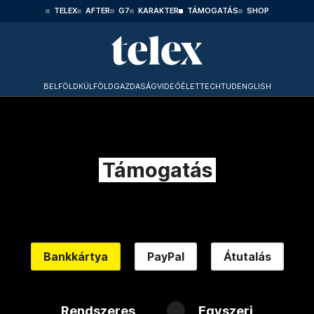
TELEX
AFTER
G7
KARAKTER
TÁMOGATÁS
SHOP
BELFÖLD
KÜLFÖLD
GAZDASÁG
VIDEÓ
ÉLET
TECHTUD
ENGLISH
Támogatás
Bankkártya
PayPal
Átutalás
Rendszeres
Egyszeri