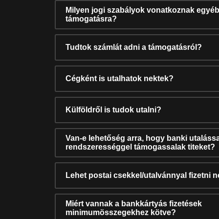
Milyen jogi szabályok vonatkoznak egyéb
támogatásra?
Tudtok számlát adni a támogatásról?
Cégként is utalhatok nektek?
Külföldről is tudok utalni?
Van-e lehetőség arra, hogy banki utalássa
rendszerességgel támogassalak titeket?
Lehet postai csekkel/utalvánnyal fizetni 
Miért vannak a bankkártyás fizetések
minimumösszegekhez kötve?