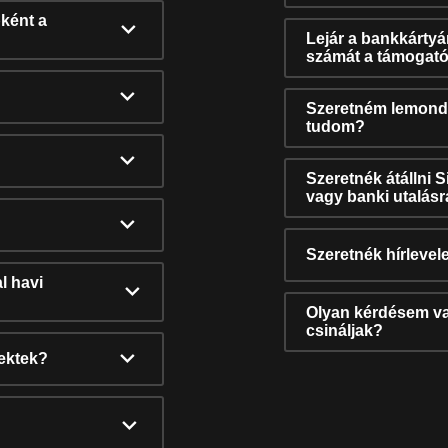
ként a
Lejár a bankkárty
számát a támogató
Szeretném lemonda
tudom?
Szeretnék átállni 
vagy banki utalás
Szeretnék hírlevele
l havi
Olyan kérdésem van
csináljak?
nektek?