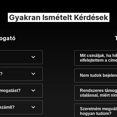
Gyakran Ismételt Kérdések
ogató
Mit csináljak, ha h
elfelejtettem a cím
k?
Nem tudok bejelent
támogatást?
Rendszeres támog
utalással, miért n
számít?
Szeretném megvált
hogyan tudom?