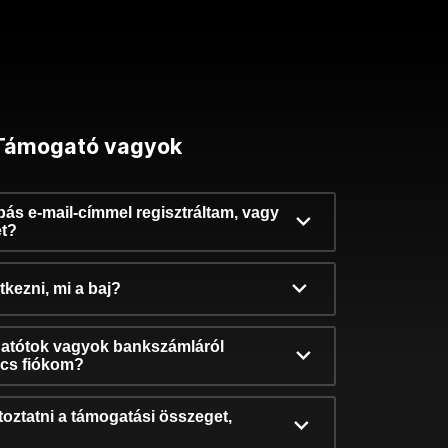
Támogató vagyok
ibás e-mail-címmel regisztráltam, vagy
et?
kezni, mi a baj?
atótok vagyok bankszámláról
incs fiókom?
oztatni a támogatási összeget,