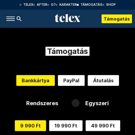
TELEX
AFTER
G7
KARAKTER
TÁMOGATÁS
SHOP
Támogatás
Támogatás
Bankkártya
PayPal
Átutalás
Rendszeres
Egyszeri
9 990 Ft
19 990 Ft
49 990 Ft