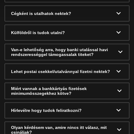
Cégként is utalhatok nektek?
Külföldről is tudok utalni?
Van-e lehetőség arra, hogy banki utalással havi
rendszerességgel támogassalak titeket?
Lehet postai csekkel/utalvánnyal fizetni nektek?
Miért vannak a bankkártyás fizetések
minimumösszegekhez kötve?
Hírlevélre hogy tudok feliratkozni?
Olyan kérdésem van, amire nincs itt válasz, mit
csináljak?