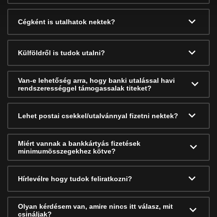
Cégként is utalhatok nektek?
Külföldről is tudok utalni?
Van-e lehetőség arra, hogy banki utalással havi
rendszerességgel támogassalak titeket?
Lehet postai csekkel/utalvánnyal fizetni nektek?
Miért vannak a bankkártyás fizetések
minimumösszegekhez kötve?
Hírlevélre hogy tudok feliratkozni?
Olyan kérdésem van, amire nincs itt válasz, mit
csináljak?