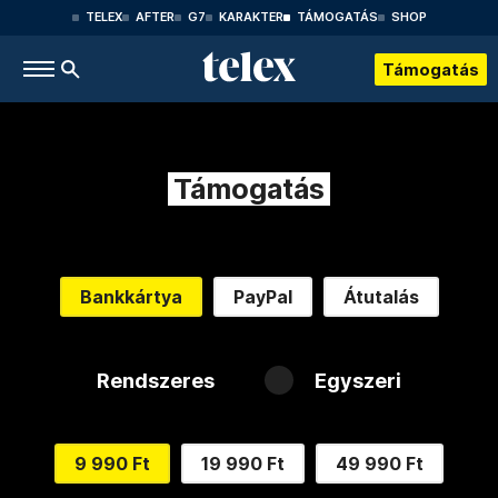
TELEX
AFTER
G7
KARAKTER
TÁMOGATÁS
SHOP
Támogatás
Támogatás
Bankkártya
PayPal
Átutalás
Rendszeres
Egyszeri
9 990 Ft
19 990 Ft
49 990 Ft